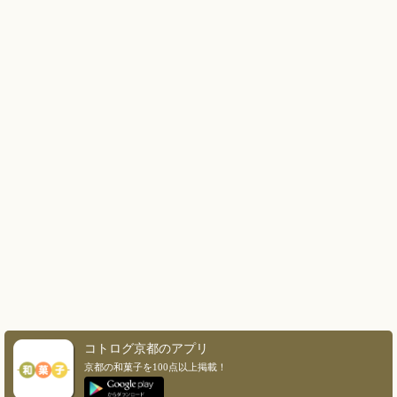
コトログ京都のアプリ
京都の和菓子を100点以上掲載！